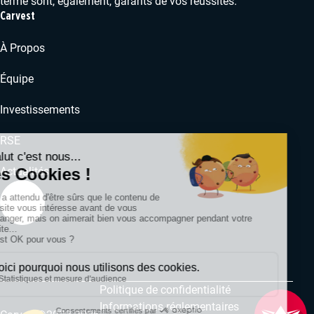
terme sont, également, garants de vos réussites.
Carvest
À Propos
Équipe
Investissements
RSE
Actualités
Politique de confidentialité
Informations réglementaires