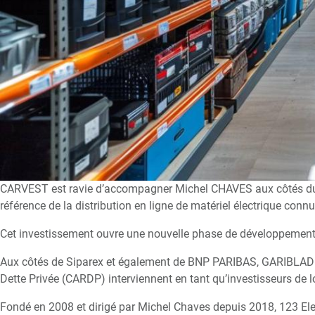
CARVEST est ravie d’accompagner Michel CHAVES aux côtés du f
référence de la distribution en ligne de matériel électrique con
Cet investissement ouvre une nouvelle phase de développement po
Aux côtés de Siparex et également de BNP PARIBAS, GARIBLADI e
Dette Privée (CARDP) interviennent en tant qu’investisseurs de 
Fondé en 2008 et dirigé par Michel Chaves depuis 2018, 123 Elec 