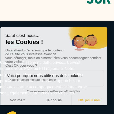
Capital investissement, dette privée… Carvest
finance votre PME ou ETI régionale. Notre
organisation décentralisée nous permet d’allier
proximité et disponibilité. Notre approche sur
mesure et notre accompagnement de long terme
sont, également, garants de vos réussites.